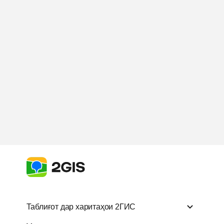
Таблиғот дар харитаҳои 2ГИС
Таблиғот дар харитаҳои
Маҳсулоти д