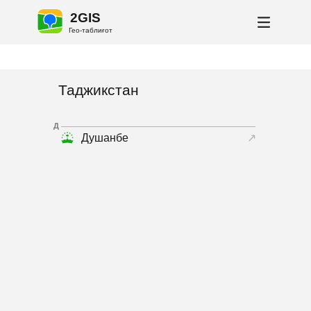
2GIS
Гео-таблиғот
Таджикстан
Д
Душанбе
↗